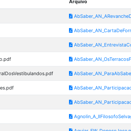
Arquivo
AbSaber_AN_ARevancheD
AbSaber_AN_CartaDeFor
AbSaber_AN_EntrevistaC
o.pdf
AbSaber_AN_OsTerracosFl
alDosVestibulandos.pdf
AbSaber_AN_ParaAbSaberJ
es.pdf
AbSaber_AN_Participacao
AbSaber_AN_Participaca
Agnolin_A_IlFilosofoSelva
Aguiar_FW_DonosoJose.p