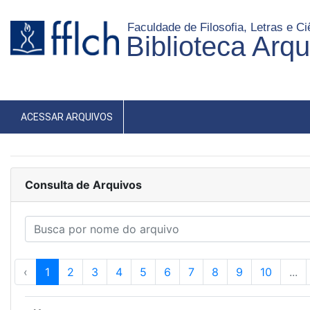
Faculdade de Filosofia, Letras e 
Biblioteca Arq
ACESSAR ARQUIVOS
Consulta de Arquivos
‹
1
2
3
4
5
6
7
8
9
10
...