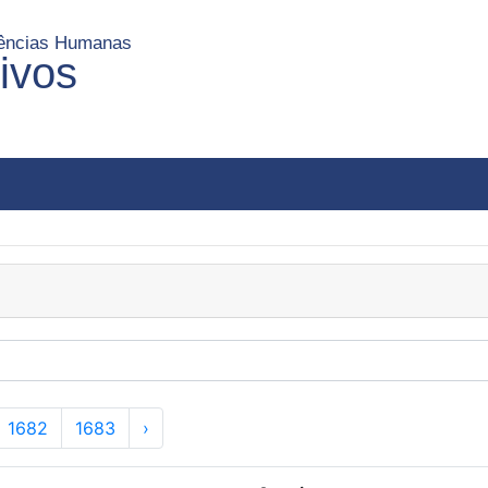
Ciências Humanas
uivos
1682
1683
›