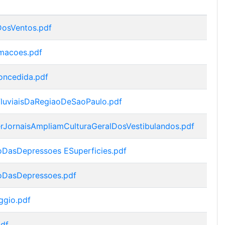
osVentos.pdf
macoes.pdf
oncedida.pdf
uviaisDaRegiaoDeSaoPaulo.pdf
ornaisAmpliamCulturaGeralDosVestibulandos.pdf
DasDepressoes ESuperficies.pdf
oDasDepressoes.pdf
ggio.pdf
df