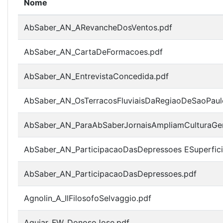
Nome
AbSaber_AN_ARevancheDosVentos.pdf
AbSaber_AN_CartaDeFormacoes.pdf
AbSaber_AN_EntrevistaConcedida.pdf
AbSaber_AN_OsTerracosFluviaisDaRegiaoDeSaoPaul
AbSaber_AN_ParaAbSaberJornaisAmpliamCulturaGer
AbSaber_AN_ParticipacaoDasDepressoes ESuperfici
AbSaber_AN_ParticipacaoDasDepressoes.pdf
Agnolin_A_IlFilosofoSelvaggio.pdf
Aguiar_FW_DonosoJose.pdf