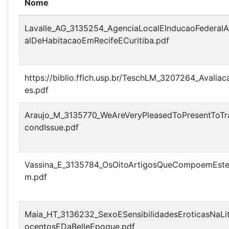
Nome
Lavalle_AG_3135254_AgenciaLocalEInducaoFederalA
alDeHabitacaoEmRecifeECuritiba.pdf
https://biblio.fflch.usp.br/TeschLM_3207264_Avali
es.pdf
Araujo_M_3135770_WeAreVeryPleasedToPresentToTr
condIssue.pdf
Vassina_E_3135784_OsOitoArtigosQueCompoemEste
m.pdf
Maia_HT_3136232_SexoESensibilidadesEroticasNaLite
ocentosEDaBelleEpoque.pdf