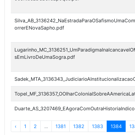
Silva_AB_3136242_NaEstradaParaOSafismoUmaCo
orrerENovaSapho.pdf
Lugarinho_MC_3136251_UmParadigmaInalcancavelOM
sEmLivroDeUmaSogra.pdf
Sadek_MTA_3136343_JudiciarioAInstitucionalizaca
Topel_MF_3136357_OOlharColonialSobreAAmericaLat
Duarte_AS_3207469_EAgoraComOutraHistoriaIndic
‹
1
2
...
1381
1382
1383
1384
13