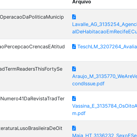
Arquivo
OperacaoDaPoliticaMunicip
Lavalle_AG_3135254_Agenci
alDeHabitacaoEmRecifeECur
acaoPercepcaoCrencasEAtitud
TeschLM_3207264_Avalia
adTermReadersThisFortySe
Araujo_M_3135770_WeAreVe
condIssue.pdf
Numero41DaRevistaTradTer
Vassina_E_3135784_OsOit
m.pdf
raturaLusoBrasileiraDeOit
Maia_HT_3136232_SexoESens