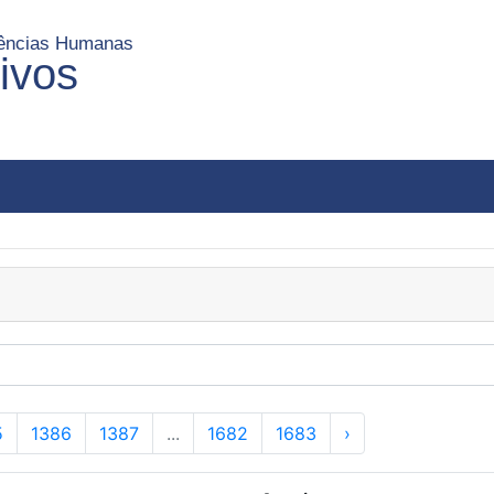
Ciências Humanas
uivos
5
1386
1387
...
1682
1683
›