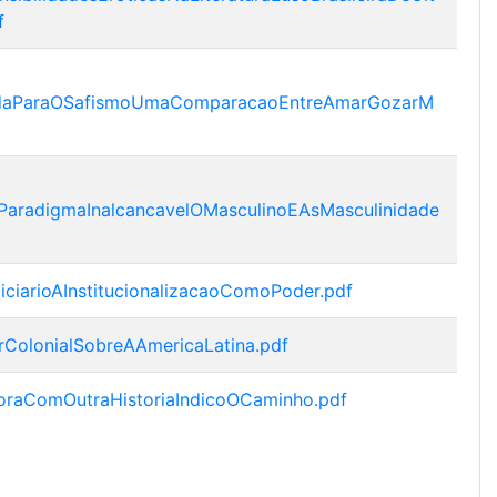
f
adaParaOSafismoUmaComparacaoEntreAmarGozarM
aradigmaInalcancavelOMasculinoEAsMasculinidade
iarioAInstitucionalizacaoComoPoder.pdf
ColonialSobreAAmericaLatina.pdf
raComOutraHistoriaIndicoOCaminho.pdf