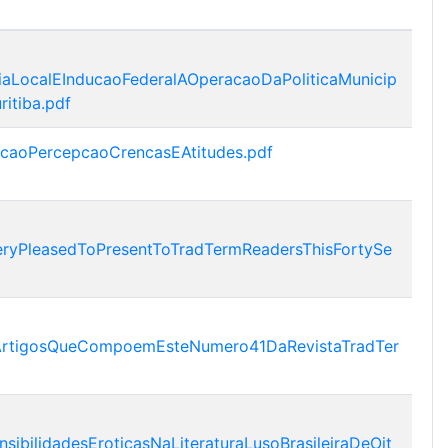
aLocalEInducaoFederalAOperacaoDaPoliticaMunicip
itiba.pdf
caoPercepcaoCrencasEAtitudes.pdf
ryPleasedToPresentToTradTermReadersThisFortySe
oArtigosQueCompoemEsteNumero41DaRevistaTradTer
ibilidadesEroticasNaLiteraturaLusoBrasileiraDeOit