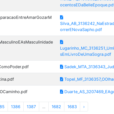
ocentosEDaBelleEpoque.pd
mparacaoEntreAmarGozarM
Silva_AB_3136242_NaEstr
orrerENovaSapho.pdf
asculinoEAsMasculinidade
Lugarinho_MC_3136251_UmP
sEmLivroDeUmaSogra.pdf
oComoPoder.pdf
Sadek_MTA_3136343_Judic
ina.pdf
Topel_MF_3136357_OOlhar
oOCaminho.pdf
Duarte_AS_3207469_EAgo
85
1386
1387
...
1682
1683
›