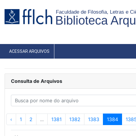
Faculdade de Filosofia, Letras e 
Biblioteca Arq
ACESSAR ARQUIVOS
Consulta de Arquivos
‹
1
2
...
1381
1382
1383
1384
138