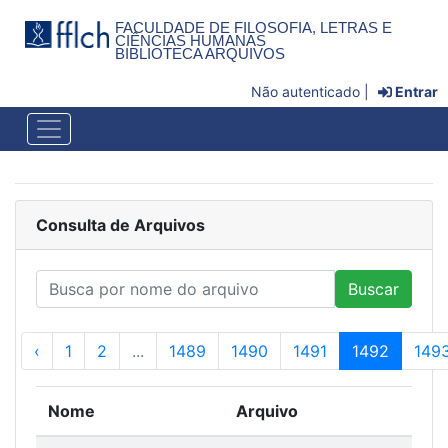
FACULDADE DE FILOSOFIA, LETRAS E
CIÊNCIAS HUMANAS
BIBLIOTECA ARQUIVOS
Não autenticado |
Entrar
Consulta de Arquivos
Buscar
‹
1
2
...
1489
1490
1491
1492
149
Nome
Arquivo