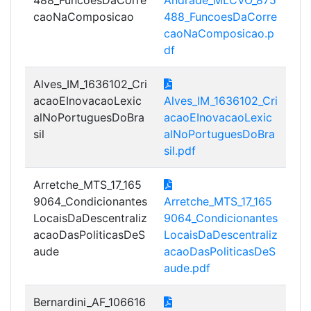
caoNaComposicao
488_FuncoesDaCorre
caoNaComposicao.p
df
Alves_IM_1636102_Cri
acaoEInovacaoLexic
Alves_IM_1636102_Cri
alNoPortuguesDoBra
acaoEInovacaoLexic
sil
alNoPortuguesDoBra
sil.pdf
Arretche_MTS_17_165
9064_Condicionantes
Arretche_MTS_17_165
LocaisDaDescentraliz
9064_Condicionantes
acaoDasPoliticasDeS
LocaisDaDescentraliz
aude
acaoDasPoliticasDeS
aude.pdf
Bernardini_AF_106616