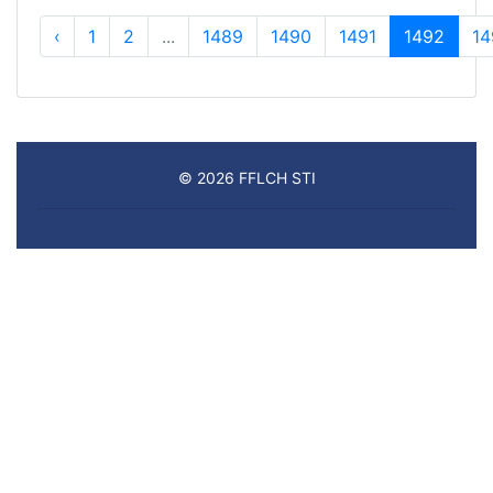
‹
1
2
...
1489
1490
1491
1492
14
© 2026 FFLCH STI