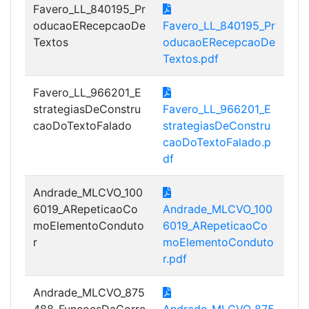
Favero_LL_840195_Pr
oducaoERecepcaoDe
Favero_LL_840195_Pr
Textos
oducaoERecepcaoDe
Textos.pdf
Favero_LL_966201_E
strategiasDeConstru
Favero_LL_966201_E
caoDoTextoFalado
strategiasDeConstru
caoDoTextoFalado.p
df
Andrade_MLCVO_100
6019_ARepeticaoCo
Andrade_MLCVO_100
moElementoConduto
6019_ARepeticaoCo
r
moElementoConduto
r.pdf
Andrade_MLCVO_875
488_FuncoesDaCorre
Andrade_MLCVO_875