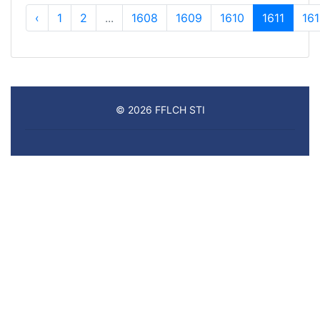
‹
1
2
...
1608
1609
1610
1611
16
© 2026 FFLCH STI