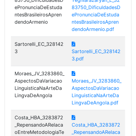
ePronunciaDeEstuda
83750_DificuldadesD
ntesBrasileirosApren
ePronunciaDeEstuda
dendoArmenio
ntesBrasileirosApren
dendoArmenio.pdf
Sartorelli_EC_328142
3
Sartorelli_EC_328142
3.pdf
Moraes_JV_3283860_
AspectosDaVariacao
Moraes_JV_3283860_
LinguisticaNaArteDa
AspectosDaVariacao
LingvaDeAngola
LinguisticaNaArteDa
LingvaDeAngola.pdf
Costa_HBA_3283872
_RepensandoARelaca
Costa_HBA_3283872
oEntreMetodologiaTe
_RepensandoARelaca