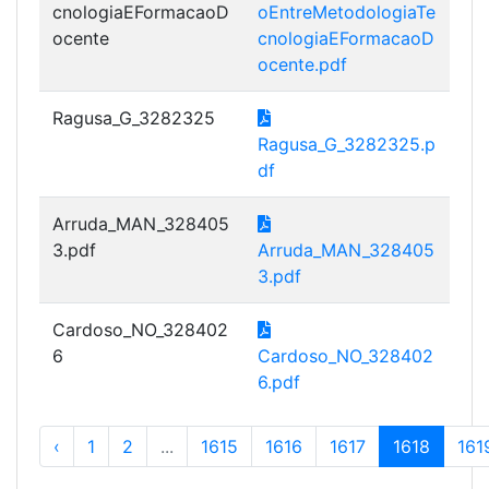
cnologiaEFormacaoD
oEntreMetodologiaTe
ocente
cnologiaEFormacaoD
ocente.pdf
Ragusa_G_3282325
Ragusa_G_3282325.p
df
Arruda_MAN_328405
3.pdf
Arruda_MAN_328405
3.pdf
Cardoso_NO_328402
6
Cardoso_NO_328402
6.pdf
‹
1
2
...
1615
1616
1617
1618
161