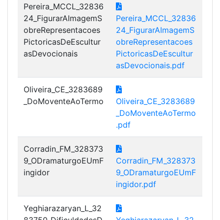
Pereira_MCCL_32836
24_FigurarAImagemS
Pereira_MCCL_32836
obreRepresentacoes
24_FigurarAImagemS
PictoricasDeEscultur
obreRepresentacoes
asDevocionais
PictoricasDeEscultur
asDevocionais.pdf
Oliveira_CE_3283689
_DoMoventeAoTermo
Oliveira_CE_3283689
_DoMoventeAoTermo
.pdf
Corradin_FM_328373
9_ODramaturgoEUmF
Corradin_FM_328373
ingidor
9_ODramaturgoEUmF
ingidor.pdf
Yeghiarazaryan_L_32
83750_DificuldadesD
Yeghiarazaryan_L_32