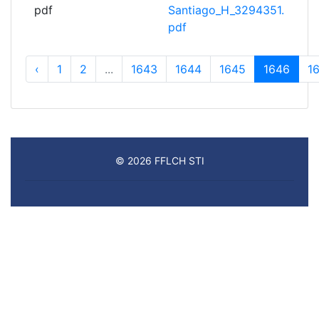
pdf
Santiago_H_3294351.
pdf
‹
1
2
...
1643
1644
1645
1646
1
© 2026 FFLCH STI