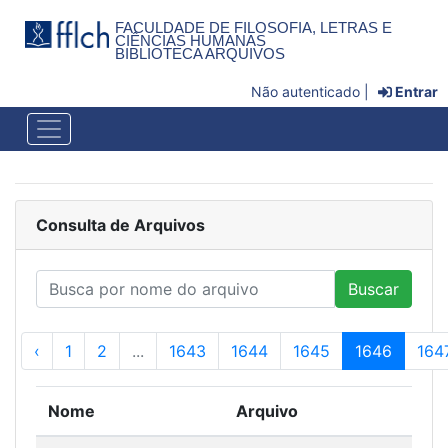
FACULDADE DE FILOSOFIA, LETRAS E
CIÊNCIAS HUMANAS
BIBLIOTECA ARQUIVOS
Não autenticado |
Entrar
Consulta de Arquivos
Buscar
‹
1
2
...
1643
1644
1645
1646
164
Nome
Arquivo