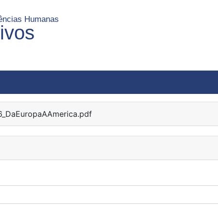
Ciências Humanas
uivos
6_DaEuropaAAmerica.pdf