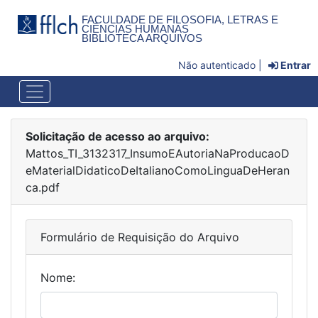
FACULDADE DE FILOSOFIA, LETRAS E
CIÊNCIAS HUMANAS
BIBLIOTECA ARQUIVOS
Não autenticado |
Entrar
Solicitação de acesso ao arquivo:
Mattos_TI_3132317_InsumoEAutoriaNaProducaoD
eMaterialDidaticoDeItalianoComoLinguaDeHeran
ca.pdf
Formulário de Requisição do Arquivo
Nome: