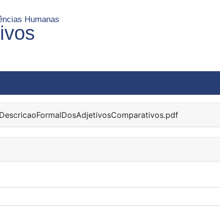
Ciências Humanas
uivos
escricaoFormalDosAdjetivosComparativos.pdf