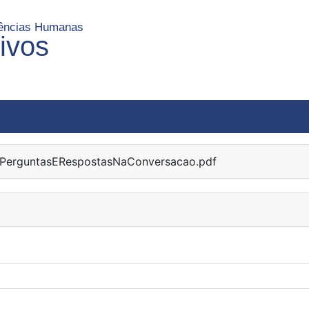
Ciências Humanas
uivos
PerguntasERespostasNaConversacao.pdf