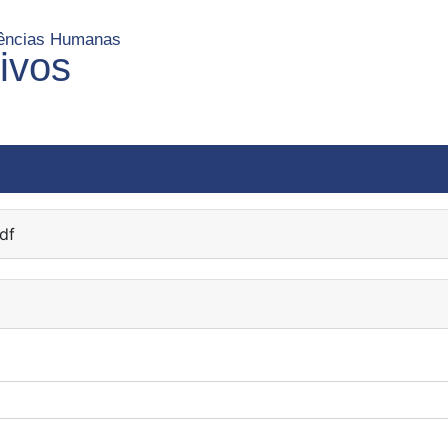
Ciências Humanas
uivos
df