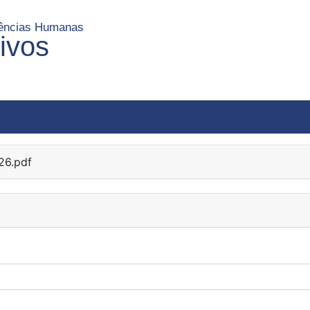
Ciências Humanas
uivos
26.pdf